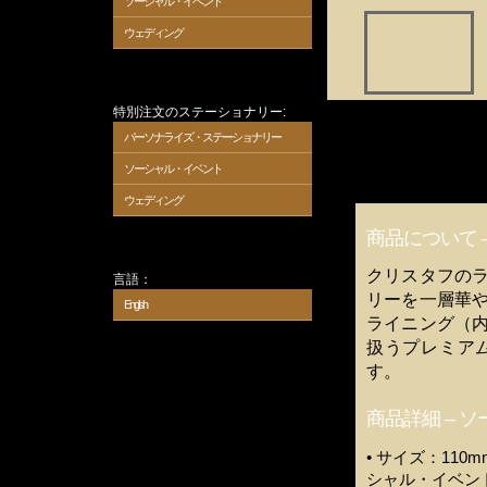
ソーシャル・イベント
ウェディング
写真内容の詳細:
特別注文のステーショナリー:
写真トップ：ゴール
パーソナライズ・ステーショナリー
1段目：（左から右
2段目：（左から右
ブルー
ソーシャル・イベント
3段目：（左から右
ウェディング
商品について
クリスタフの
言語：
リーを一層華
English
ライニング（
扱うプレミア
す。
商品詳細 –
• サイズ：110m
シャル・イベン