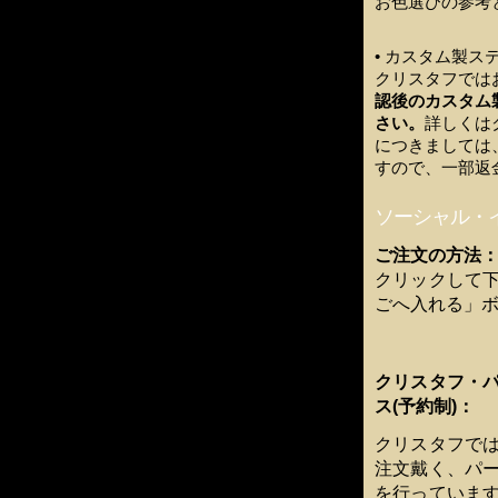
お色選びの参考
• カスタム製
クリスタフでは
認後のカスタム
さい。
詳しくは
につきましては
すので、一部返
ソーシャル・
ご注文の方法
クリックして
ごへ入れる」
クリスタフ・
ス(予約制)：
クリスタフで
注文戴く、パ
を行っていま