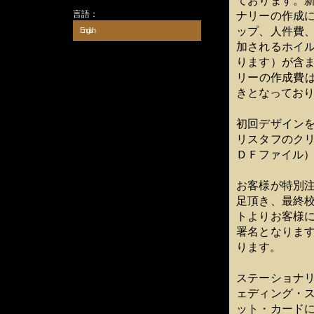
ております。
言語：
ナリーの作成
ップ、人件費
English
加されるホイ
ります）が含
リーの作成費は
きとなってお
初回デザイン
リスタフのク
ＤＦファイル
お客様が特別
足頂き、最終
トよりお客様
署名となりま
ります。
ステーショナ
ェディング・
ット・カード