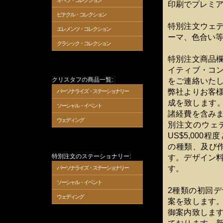
オペラ・コレクション
印刷でプレミ
ピナクル・コレクション
特別注文ウェ
エレメンツ・コレクション
ーマ、色合い
クラシック・コレクション
特別注文商品
イティブ・コ
クリスタフの商品一覧:
をご連絡いた
弊社よりお客
パーソナライズ・ステーショナリー
成を致します
ソーシャル・イベント
諸経費を含み
ウェディング
別注文のウェデ
US$5,00
の種類、及び作
特別注文のステーショナリー:
す。デザイン
す。
パーソナライズ・ステーショナリー
ソーシャル・イベント
2種類の初回
ウェディング
案を致します
御案内致しま